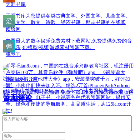
天涯书库
天涯书库为您提供各类古典文学、外国文学、儿童文学、
现代文学、散文、诗歌、经济书籍，励志书籍的在线阅
读！
爱给网
中国最大的数字娱乐免费素材下载网站,免费提供免费的音
效配乐|3D模型|视频|游戏素材资源下载。
弹琴吧
弹琴吧tan8.com，中国的在线音乐兴趣教育社区，现注册用
户突破100万。其音乐软件《弹琴吧》app、《钢琴谱大
全》app和《吉他谱大全》app，安装量突破千万，好评如
125啦读书导航
潮，小伙伴们快来加入吧。精选2万首iPhone/iPad/Android
125啦·读书导航(125la.com)，第一个读书网址导航大全。收
钢琴谱,五线谱,乐谱,曲谱,免费下载,iPhone/iPad/Android版钢
暂无评论
录电影新闻、电子书、小说等各种优秀资源网站，提供安
琴谱软件。
全、绿色和便捷的导航服务。高品质生活，从125la.com开
始!