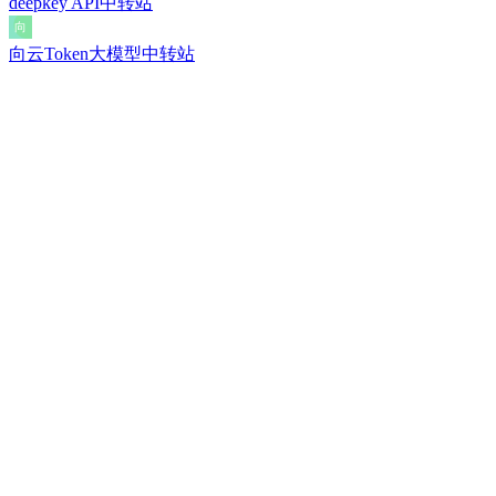
deepkey API中转站
向云Token大模型中转站