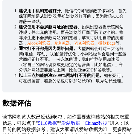
建议用手机浏览器打开。
微信/QQ可能屏蔽了该网站，首先
保证网址是从浏览器/手机浏览器打开的，因为微信/QQ会
屏蔽一些站。
建议使用不会屏蔽网址的浏览器。
如果浏览器提示该网站
违规，并非真的违规。而是浏览器厂商屏蔽了这个站。推
荐原生态不会屏蔽网站的浏览器，苹果可以用自带的浏览
器，
Alook浏览器
、
X浏览器
、
VIA浏览器
、
微软Edge
等。
通常打不开都是因为网络问题。
大型网站会针对三大运营
商(电信、移动、联通)进行优化，小网站经常会遇到一些运
营商问题打不开。一劳永逸的话，我们推荐使用加速器
（将自己的网络切换成更稳定的运营商，比如电信）。部
分境外网站需要魔法上网，比如ChatGPT和谷歌等。
以上三点均能解决99.99%网站打不开的问题。
如有疑问，
可在线留言，着急的话也可以加站长QQ，联系站长处理。
数据评估
读书网浏览人数已经达到673，如你需要查询该站的相关权重
信息，可以点击"
5118数据
""
爱站数据
""
Chinaz数据
"进入；以
目前的网站数据参考，建议大家请以爱站数据为准，更多网站