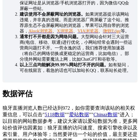
保证网址是从浏览器/手机浏览器打开的，因为微信/QQ会
屏蔽一些站。
建议使用不会屏蔽网址的浏览器。
如果浏览器提示该网站
违规，并非真的违规。而是浏览器厂商屏蔽了这个站。推
荐原生态不会屏蔽网站的浏览器，苹果可以用自带的浏览
器，
Alook浏览器
、
X浏览器
、
VIA浏览器
、
微软Edge
等。
通常打不开都是因为网络问题。
大型网站会针对三大运营
商(电信、移动、联通)进行优化，小网站经常会遇到一些运
营商问题打不开。一劳永逸的话，我们推荐使用加速器
（将自己的网络切换成更稳定的运营商，比如电信）。部
分境外网站需要魔法上网，比如ChatGPT和谷歌等。
以上三点均能解决99.99%网站打不开的问题。
如有疑问，
可在线留言，着急的话也可以加站长QQ，联系站长处理。
数据评估
狼牙直播浏览人数已经达到972，如你需要查询该站的相关权
重信息，可以点击"
5118数据
""
爱站数据
""
Chinaz数据
"进入；
以目前的网站数据参考，建议大家请以爱站数据为准，更多网
站价值评估因素如：狼牙直播的访问速度、搜索引擎收录以及
索引量、用户体验等；当然要评估一个站的价值，最主要还是