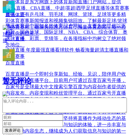
东方体育是东方网旗下的体育新闻直播门户网站，提供
NBA直播、CBA直播、中超|英超|西甲足球直播等体育赛事
直播，还有乒乓球、羽毛球、网球、篮球、足球等更多精
腾讯体育
彩体育赛事新闻报道和视频集锦回放。了解最新足球/篮球
腾讯体育是中国知名的体育门户网站，主要为您提供以下
等体育赛程，敬请关注东方体育，海量体育新闻，每一秒
栏目：国内足球、国际足球、NBA、CBA、综合体育、奥
都有你的世界！
运、直播、彩票、竞猜等，在各项指标中均树立了绝对领
飞球直播
先地位。
飞球直播 年度最强直播看球软件 畅看海量超清主播直播和
原声赛事
百度直播
百度直播是一个即时分享新知、经验、见识，陪伴用户收
暂无评论
获与成长的直播平台。目前用户可通过百度百家号开播，
百家号是全球最大中文搜索引擎百度为内容创作者提供的
内容发布、内容变现和粉丝管理平台。通过百家号开直播
功能和第三方推拉流方式，用户可以在百度平台实时分享
新知，与世界进行直接对话。百度直播致力于打造成最有
价值的泛知识直播平台，帮助用户探索世界，分享乐趣并
有所收获。与此同时，百度坚持将直播作为移动生态的基
础设施能力，提升获取信息与知识的体验，进一步丰富与
发表评论
完善移动内容生态，继续成为人们获取信息与知识的第一