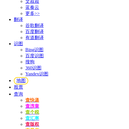
文叔叔
蓝奏云
更多>>
翻译
谷歌翻译
百度翻译
有道翻译
识图
Bing识图
百度识图
搜狗
360识图
Yandex识图
地图
股票
查询
查快递
查违章
查个税
查汇率
查版权