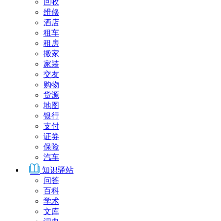
回收
维修
酒店
租车
租房
搬家
家装
交友
购物
货源
地图
银行
支付
证券
保险
汽车
知识驿站
问答
百科
学术
文库