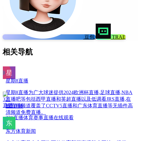
豆包
TRAE
相关导航
星期8直播
星期8直播为广大球迷提供2024欧洲杯直播,足球直播,NBA
直播吧等包括西甲直播和英超直播以及低调看JRS直播,在
线直播频道覆盖了CCTV5直播和广东体育直播等无插件高
321直播
清频道免费直播。
321直播体育赛事直播在线观看
东方体育新闻