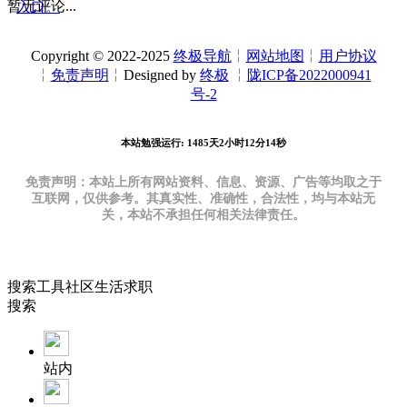
暂无评论...
入口。
Copyright © 2022-2025
终极导航
╎
网站地图
╎
用户协议
╎
免责声明
╎Designed by
终极
╎
陇ICP备2022000941
号-2
本站勉强运行: 1485天2小时12分14秒
免责声明：本站上所有网站资料、信息、资源、广告等均取之于
互联网，仅供参考。其真实性、准确性，合法性，均与本站无
关，本站不承担任何相关法律责任。
搜索
工具
社区
生活
求职
搜索
站内