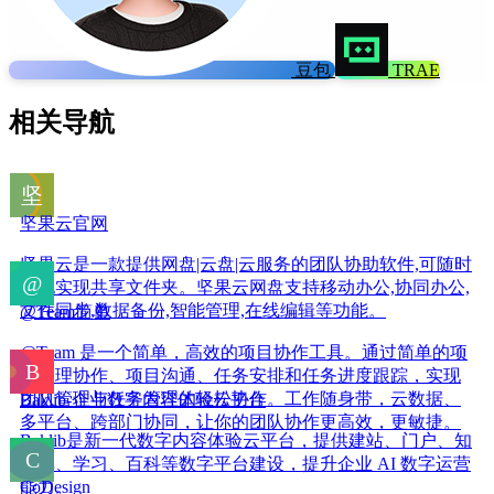
豆包
TRAE
相关导航
坚果云官网
坚果云是一款提供网盘|云盘|云服务的团队协助软件,可随时
随地实现共享文件夹。坚果云网盘支持移动办公,协同办公,
文件同步,数据备份,智能管理,在线编辑等功能。
@Team简单
@Team 是一个简单，高效的项目协作工具。通过简单的项
目管理协作、项目沟通、任务安排和任务进度跟踪，实现
团队管理与任务管理的轻松协作。工作随身带，云数据、
Baklib-企业数字内容体验云平台
多平台、跨部门协同，让你的团队协作更高效，更敏捷。
Baklib是新一代数字内容体验云平台，提供建站、门户、知
识库、学习、百科等数字平台建设，提升企业 AI 数字运营
能力。
CoDesign