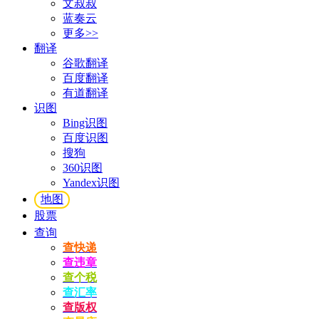
文叔叔
蓝奏云
更多>>
翻译
谷歌翻译
百度翻译
有道翻译
识图
Bing识图
百度识图
搜狗
360识图
Yandex识图
地图
股票
查询
查快递
查违章
查个税
查汇率
查版权