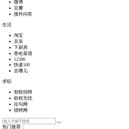
微博
豆瓣
搜外问答
生活
淘宝
京东
下厨房
香哈菜谱
12306
快递100
去哪儿
求职
智联招聘
前程无忧
拉勾网
猎聘网
热门推荐：