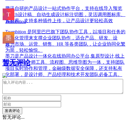
腾讯自研的产品设计一站式协作平台，支持在线导入预览
Sketch设计稿、自动生成设计标注切图，灵活调用图标库、
素材库，支持多种插件上传，让产品设计更轻松高效
Teambition
Teambition 是阿里巴巴旗下团队协作工具，以项目和任务的
可视化管理来支撑企业团队协作，适合产品、研发、设
计、市场、运营、销售、HR 等各类团队，让企业协同化繁
墨刀
为简，轻松愉悦。
墨刀是产品设计一体化在线协同办公平台,集原型设计,线上
暂无评论
版sketch设计师工具、流程图、思维导图为一体，支持团队
项目实时协作和管理，金融级数据安全保障，还支持私有
化部署，是设计师、产品经理和技术开发团队必备工具。
发表评论
暂无评论...