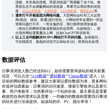
违规，并非真的违规。而是浏览器厂商屏蔽了这个站。推
荐原生态不会屏蔽网站的浏览器，苹果可以用自带的浏览
器，
Alook浏览器
、
X浏览器
、
VIA浏览器
、
微软Edge
等。
通常打不开都是因为网络问题。
大型网站会针对三大运营
商(电信、移动、联通)进行优化，小网站经常会遇到一些运
营商问题打不开。一劳永逸的话，我们推荐使用加速器
（将自己的网络切换成更稳定的运营商，比如电信）。部
分境外网站需要魔法上网，比如ChatGPT和谷歌等。
以上三点均能解决99.99%网站打不开的问题。
如有疑问，
可在线留言，着急的话也可以加站长QQ，联系站长处理。
数据评估
日事清浏览人数已经达到612，如你需要查询该站的相关权重
信息，可以点击"
5118数据
""
爱站数据
""
Chinaz数据
"进入；以
目前的网站数据参考，建议大家请以爱站数据为准，更多网站
价值评估因素如：日事清的访问速度、搜索引擎收录以及索引
量、用户体验等；当然要评估一个站的价值，最主要还是需要
根据您自身的需求以及需要，一些确切的数据则需要找日事清
的站长进行洽谈提供。如该站的IP、PV、跳出率等！