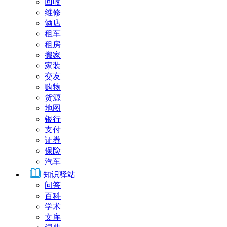
回收
维修
酒店
租车
租房
搬家
家装
交友
购物
货源
地图
银行
支付
证券
保险
汽车
知识驿站
问答
百科
学术
文库