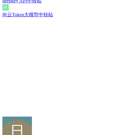
deepkey API中转站
向云Token大模型中转站