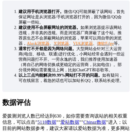
建议用手机浏览器打开。
微信/QQ可能屏蔽了该网站，首先
保证网址是从浏览器/手机浏览器打开的，因为微信/QQ会
屏蔽一些站。
建议使用不会屏蔽网址的浏览器。
如果浏览器提示该网站
违规，并非真的违规。而是浏览器厂商屏蔽了这个站。推
荐原生态不会屏蔽网站的浏览器，苹果可以用自带的浏览
器，
Alook浏览器
、
X浏览器
、
VIA浏览器
、
微软Edge
等。
通常打不开都是因为网络问题。
大型网站会针对三大运营
商(电信、移动、联通)进行优化，小网站经常会遇到一些运
营商问题打不开。一劳永逸的话，我们推荐使用加速器
（将自己的网络切换成更稳定的运营商，比如电信）。部
分境外网站需要魔法上网，比如ChatGPT和谷歌等。
以上三点均能解决99.99%网站打不开的问题。
如有疑问，
可在线留言，着急的话也可以加站长QQ，联系站长处理。
数据评估
爱拨测浏览人数已经达到630，如你需要查询该站的相关权重
信息，可以点击"
5118数据
""
爱站数据
""
Chinaz数据
"进入；以
目前的网站数据参考，建议大家请以爱站数据为准，更多网站