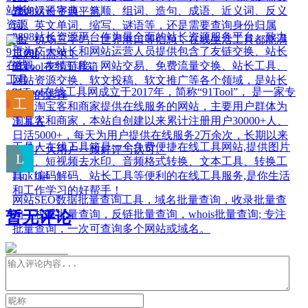
查询汉语字典、笔顺、组词、造句、成语、近义词、反义
2898站长资源平台
词、英文单词、缩写、谜语等，还是需要查询身份归属
2898站长资源平台作为最全面的站长资源服务平台，致力
地、机场三字码、世界港口等信息，在线生活工具都能满
于为广大站长和网站运营人员提供包含了友链交换、站长
足您的需求！
资讯、友情链接、网站交易、免费流量交换、站长工具、
91Tool在线工具箱
网站资源交换、软文投稿、软文推广等各个领域，是站长
91Tool在线工具网成立于2017年，简称“91Tool”， 是一家专
最好的选择
门为淘宝客和商家提供在线服务的网站，主要用户群体为
淘宝客和商家，本站自创建以来累计注册用户30000+人、
工具人
日活5000+，每天为用户提供在线服务2万余次，长期以来
工具人在线工具箱是一个免费便捷在线工具网站,提供图片
深受广大用户一致好评与认可。
处理、短视频去水印、音频格式转换、文本工具、转换工
具、编码解码、站长工具等便利的在线工具服务,是你生活
Link114
和工作学习的好帮手！
网站SEO数据批量查询工具，域名批量查询，收录批量查
询，权重批量查询，反链批量查询，whois批量查询; 专注
暂无评论
批量查询，一次可查询多个网站或域名。