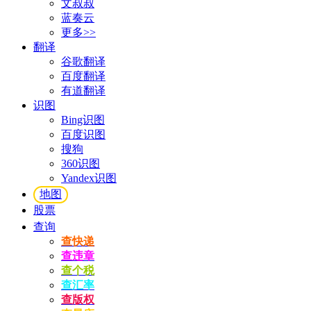
文叔叔
蓝奏云
更多>>
翻译
谷歌翻译
百度翻译
有道翻译
识图
Bing识图
百度识图
搜狗
360识图
Yandex识图
地图
股票
查询
查快递
查违章
查个税
查汇率
查版权