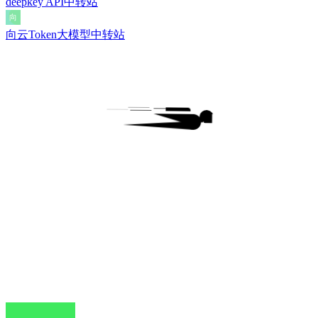
deepkey API中转站
向云Token大模型中转站