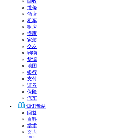
回收
维修
酒店
租车
租房
搬家
家装
交友
购物
货源
地图
银行
支付
证券
保险
汽车
知识驿站
问答
百科
学术
文库