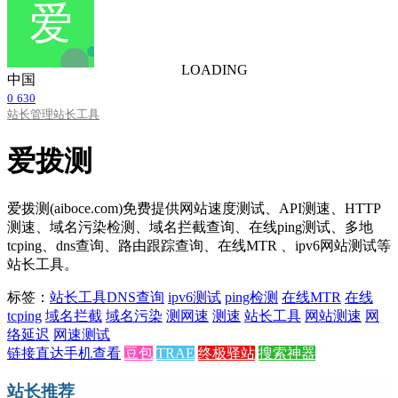
LOADING
中国
0
630
站长管理
站长工具
爱拨测
爱拨测(aiboce.com)免费提供网站速度测试、API测速、HTTP
测速、域名污染检测、域名拦截查询、在线ping测试、多地
tcping、dns查询、路由跟踪查询、在线MTR 、ipv6网站测试等
站长工具。
标签：
站长工具
DNS查询
ipv6测试
ping检测
在线MTR
在线
tcping
域名拦截
域名污染
测网速
测速
站长工具
网站测速
网
络延迟
网速测试
链接直达
手机查看
豆包
TRAE
终极驿站
搜索神器
站长推荐