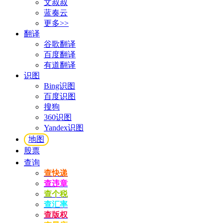
文叔叔
蓝奏云
更多>>
翻译
谷歌翻译
百度翻译
有道翻译
识图
Bing识图
百度识图
搜狗
360识图
Yandex识图
地图
股票
查询
查快递
查违章
查个税
查汇率
查版权