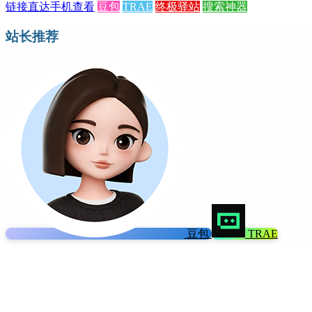
链接直达
手机查看
豆包
TRAE
终极驿站
搜索神器
站长推荐
豆包
TRAE