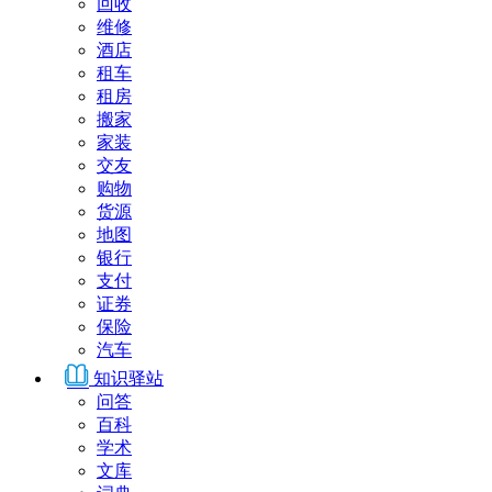
回收
维修
酒店
租车
租房
搬家
家装
交友
购物
货源
地图
银行
支付
证券
保险
汽车
知识驿站
问答
百科
学术
文库