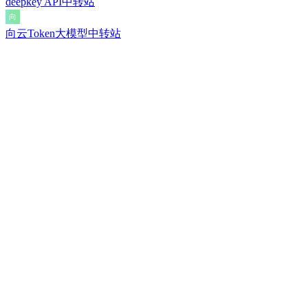
deepkey API中转站
向云Token大模型中转站