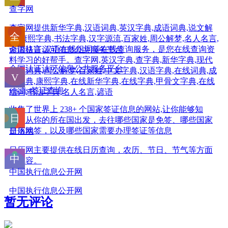
查字网
查字网提供新华字典,汉语词典,英汉字典,成语词典,说文解
字,康熙字典,书法字典,汉字源流,百家姓,周公解梦,名人名言,
谚语格言,汉语在线组词等在线查询服务，是您在线查询资
全国认证认可信息公共服务平台
料学习的好帮手。查字网,英汉字典,查字典,新华字典,现代
全国认证认可信息公共服务平台
汉语词典,周公解梦,百家姓,中文字典,汉语字典,在线词典,成
语词典,康熙字典,在线新华字典,在线字典,甲骨文字典,在线
visalist签证查询
组词,书法字典,名人名言,谚语
收集了世界上 238+ 个国家签证信息的网站,让你能够知
道，从你的所在国出发，去往哪些国家是免签、哪些国家
是落地签，以及哪些国家需要办理签证等信息
日历网
日历网主要提供在线日历查询，农历、节日、节气等方面
的内容。
中国执行信息公开网
中国执行信息公开网
暂无评论