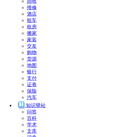
回收
维修
酒店
租车
租房
搬家
家装
交友
购物
货源
地图
银行
支付
证券
保险
汽车
知识驿站
问答
百科
学术
文库