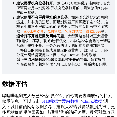
建议用手机浏览器打开。
微信/QQ可能屏蔽了该网站，首先
保证网址是从浏览器/手机浏览器打开的，因为微信/QQ会
屏蔽一些站。
建议使用不会屏蔽网址的浏览器。
如果浏览器提示该网站
违规，并非真的违规。而是浏览器厂商屏蔽了这个站。推
荐原生态不会屏蔽网站的浏览器，苹果可以用自带的浏览
器，
Alook浏览器
、
X浏览器
、
VIA浏览器
、
微软Edge
等。
通常打不开都是因为网络问题。
大型网站会针对三大运营
商(电信、移动、联通)进行优化，小网站经常会遇到一些运
营商问题打不开。一劳永逸的话，我们推荐使用加速器
（将自己的网络切换成更稳定的运营商，比如电信）。部
分境外网站需要魔法上网，比如ChatGPT和谷歌等。
以上三点均能解决99.99%网站打不开的问题。
如有疑问，
可在线留言，着急的话也可以加站长QQ，联系站长处理。
数据评估
哔哩哔哩浏览人数已经达到5,993，如你需要查询该站的相关
权重信息，可以点击"
5118数据
""
爱站数据
""
Chinaz数据
"进
入；以目前的网站数据参考，建议大家请以爱站数据为准，更
多网站价值评估因素如：哔哩哔哩的访问速度、搜索引擎收录