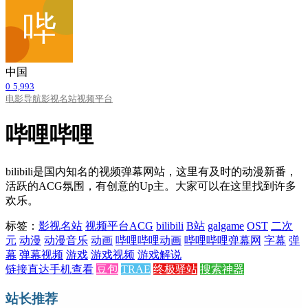
中国
0
5,993
电影导航
影视名站
视频平台
哔哩哔哩
bilibili是国内知名的视频弹幕网站，这里有及时的动漫新番，
活跃的ACG氛围，有创意的Up主。大家可以在这里找到许多
欢乐。
标签：
影视名站
视频平台
ACG
bilibili
B站
galgame
OST
二次
元
动漫
动漫音乐
动画
哔哩哔哩动画
哔哩哔哩弹幕网
字幕
弹
幕
弹幕视频
游戏
游戏视频
游戏解说
链接直达
手机查看
豆包
TRAE
终极驿站
搜索神器
站长推荐