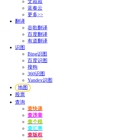
文叔叔
蓝奏云
更多>>
翻译
谷歌翻译
百度翻译
有道翻译
识图
Bing识图
百度识图
搜狗
360识图
Yandex识图
地图
股票
查询
查快递
查违章
查个税
查汇率
查版权