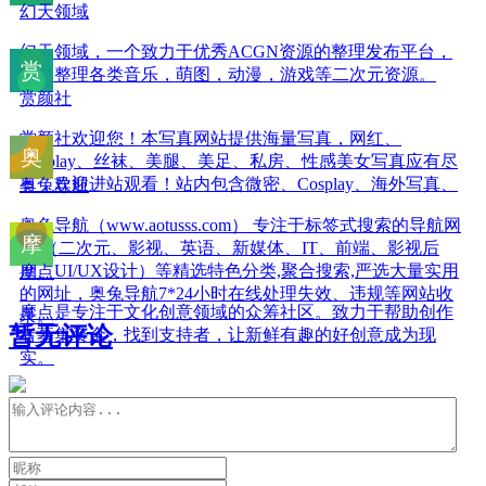
幻天领域
幻天领域，一个致力于优秀ACGN资源的整理发布平台，
搜集整理各类音乐，萌图，动漫，游戏等二次元资源。
赏颜社
赏颜社欢迎您！本写真网站提供海量写真，网红、
Cosplay、丝袜、美腿、美足、私房、性感美女写真应有尽
有，欢迎进站观看！站内包含微密、Cosplay、海外写真、
奥兔导航
奥兔导航（www.aotusss.com） 专注于标签式搜索的导航网
站,（二次元、影视、英语、新媒体、IT、前端、影视后
期、UI/UX设计）等精选特色分类,聚合搜索,严选大量实用
摩点
的网址，奥兔导航7*24小时在线处理失效、违规等网站收
摩点是专注于文化创意领域的众筹社区。致力于帮助创作
录。
暂无评论
者募集资金，找到支持者，让新鲜有趣的好创意成为现
实。