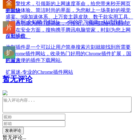
取引擎技术，引领新的上网速度革命，给您带来秒开网页
的超快体验。简洁时尚的界面，为您献上一场美妙的视觉
全知猪
盛宴。9级加速体系、上万套主题皮肤、数千款实用工具、
欢迎来到 全知猪 导航站——你的学习资源一站式导航！
跨平台功能为您打造高速，个性化，功能强劲的双核浏览
器。在安全方面，搜狗携手腾讯电脑管家，时刻为您上网
片刻插件
保驾护航。
片刻插件是一个可以让用户简单搜索片刻就能找到所需要
的chrome插件网站，收录热门好用的Chrome插件扩展，国
内最方便的插件下载网站.
扩展迷
扩展迷-专业的Chrome插件网站
暂无评论
发表评论
暂无评论...