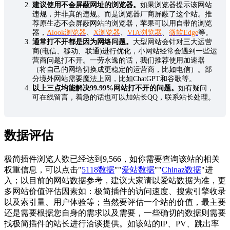
建议使用不会屏蔽网址的浏览器。
如果浏览器提示该网站
违规，并非真的违规。而是浏览器厂商屏蔽了这个站。推
荐原生态不会屏蔽网站的浏览器，苹果可以用自带的浏览
器，
Alook浏览器
、
X浏览器
、
VIA浏览器
、
微软Edge
等。
通常打不开都是因为网络问题。
大型网站会针对三大运营
商(电信、移动、联通)进行优化，小网站经常会遇到一些运
营商问题打不开。一劳永逸的话，我们推荐使用加速器
（将自己的网络切换成更稳定的运营商，比如电信）。部
分境外网站需要魔法上网，比如ChatGPT和谷歌等。
以上三点均能解决99.99%网站打不开的问题。
如有疑问，
可在线留言，着急的话也可以加站长QQ，联系站长处理。
数据评估
极简插件浏览人数已经达到9,566，如你需要查询该站的相关
权重信息，可以点击"
5118数据
""
爱站数据
""
Chinaz数据
"进
入；以目前的网站数据参考，建议大家请以爱站数据为准，更
多网站价值评估因素如：极简插件的访问速度、搜索引擎收录
以及索引量、用户体验等；当然要评估一个站的价值，最主要
还是需要根据您自身的需求以及需要，一些确切的数据则需要
找极简插件的站长进行洽谈提供。如该站的IP、PV、跳出率