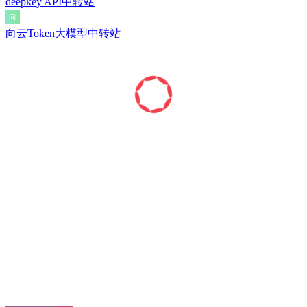
deepkey API中转站
向云Token大模型中转站