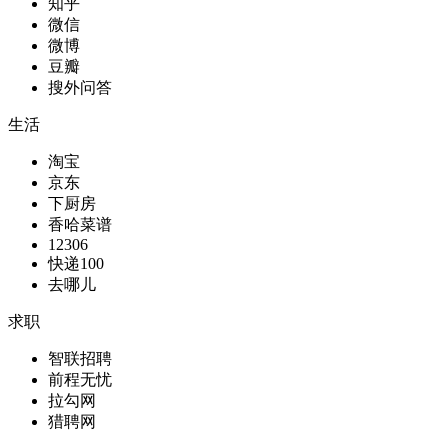
知乎
微信
微博
豆瓣
搜外问答
生活
淘宝
京东
下厨房
香哈菜谱
12306
快递100
去哪儿
求职
智联招聘
前程无忧
拉勾网
猎聘网