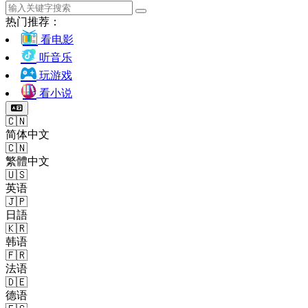
热门推荐：
看电影
听音乐
玩游戏
看小说
🇨🇳
简体中文
🇨🇳
繁體中文
🇺🇸
英语
🇯🇵
日語
🇰🇷
韩语
🇫🇷
法语
🇩🇪
德语