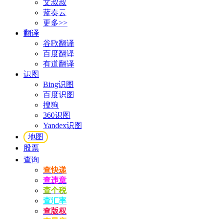
文叔叔
蓝奏云
更多>>
翻译
谷歌翻译
百度翻译
有道翻译
识图
Bing识图
百度识图
搜狗
360识图
Yandex识图
地图
股票
查询
查快递
查违章
查个税
查汇率
查版权