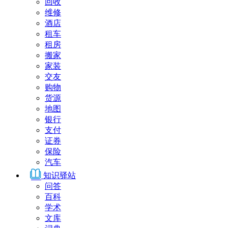
回收
维修
酒店
租车
租房
搬家
家装
交友
购物
货源
地图
银行
支付
证券
保险
汽车
知识驿站
问答
百科
学术
文库