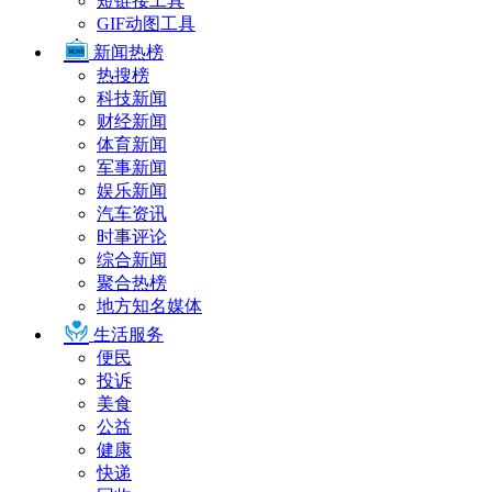
短链接工具
GIF动图工具
新闻热榜
热搜榜
科技新闻
财经新闻
体育新闻
军事新闻
娱乐新闻
汽车资讯
时事评论
综合新闻
聚合热榜
地方知名媒体
生活服务
便民
投诉
美食
公益
健康
快递