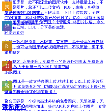
薄荷图床是一款不限流量的图床软件，支持批量上传，不
仅仅是图片，您还可以上传文档，PDF，表格，音视频，
压缩包等数百种格式。不限流量，不限上传次数，全球
笑果图床（LOL图床）
CDN加速，累计外链次数已经超过了四亿次。薄荷图床是
LOL图床, 笑果图床,免费图片托管服务, 将图片快速、永久
最好用的图床软件。
保存在云端。LOL，分享美好生活。
轻麦云直链
这是一款不限流量、不限速、有直链、易于分享的云存储
服务，也可做为图床或者视频床使用，不限流量，更不限
速！
图片映客
图片映客--水墨图床，免费专业的高速外链图床-免费高速
图床-致力于创建一流的图片加速空间
Hello图床
Hello图床是一款支持多图上传,粘贴上传,URL上传,图片压
缩,图片鉴黄等多种实用功能,提供高速稳定的图片上传和外
链服务与全球CDN加速服务！
聚合国际
聚合国际是一个提供高速外链的免费图床，无限流量，无
暂无评论
限外链，全球网络加速，提供API和客户端上传图片，专业