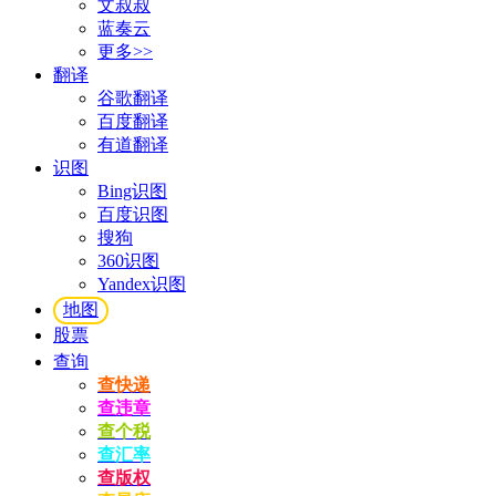
文叔叔
蓝奏云
更多>>
翻译
谷歌翻译
百度翻译
有道翻译
识图
Bing识图
百度识图
搜狗
360识图
Yandex识图
地图
股票
查询
查快递
查违章
查个税
查汇率
查版权