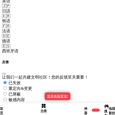
英语
🇯🇵
日語
🇰🇷
韩语
🇫🇷
法语
🇩🇪
德语
🇪🇸
西班牙语
反馈
让我们一起共建文明社区！您的反馈至关重要！
已失效
重定向&变更
已屏蔽
登录体验更佳!
敏感内容
其他
首
神
电
我
分类
提交反馈
摸
页
器
影
的