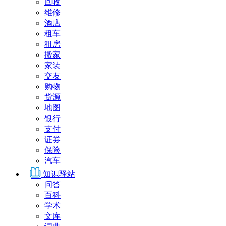
回收
维修
酒店
租车
租房
搬家
家装
交友
购物
货源
地图
银行
支付
证券
保险
汽车
知识驿站
问答
百科
学术
文库