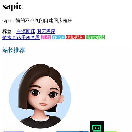
sapic
sapic - 简约不小气的自建图床程序
标签：
主流
图床
图床程序
链接直达
手机查看
豆包
TRAE
终极驿站
搜索神器
站长推荐