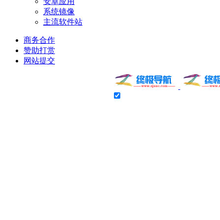
安卓应用
系统镜像
主流软件站
商务合作
赞助打赏
网站提交