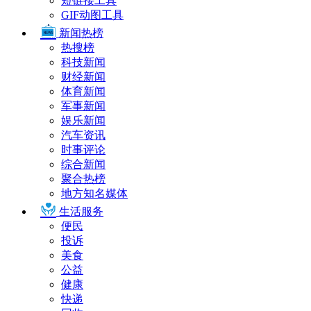
短链接工具
GIF动图工具
新闻热榜
热搜榜
科技新闻
财经新闻
体育新闻
军事新闻
娱乐新闻
汽车资讯
时事评论
综合新闻
聚合热榜
地方知名媒体
生活服务
便民
投诉
美食
公益
健康
快递