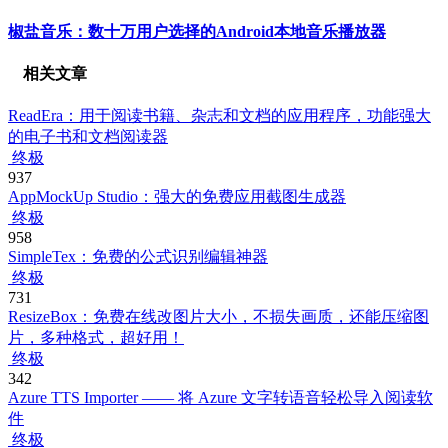
椒盐音乐：数十万用户选择的Android本地音乐播放器
相关文章
ReadEra：用于阅读书籍、杂志和文档的应用程序，功能强大
的电子书和文档阅读器
终极
937
AppMockUp Studio：强大的免费应用截图生成器
终极
958
SimpleTex：免费的公式识别编辑神器
终极
731
ResizeBox：免费在线改图片大小，不损失画质，还能压缩图
片，多种格式，超好用！
终极
342
Azure TTS Importer —— 将 Azure 文字转语音轻松导入阅读软
件
终极