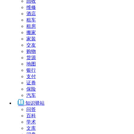
回收
维修
酒店
租车
租房
搬家
家装
交友
购物
货源
地图
银行
支付
证券
保险
汽车
知识驿站
问答
百科
学术
文库