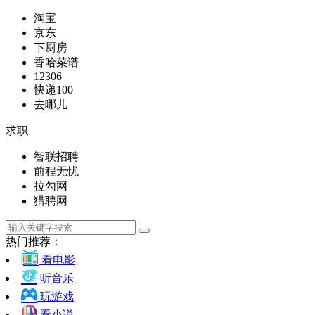
淘宝
京东
下厨房
香哈菜谱
12306
快递100
去哪儿
求职
智联招聘
前程无忧
拉勾网
猎聘网
热门推荐：
看电影
听音乐
玩游戏
看小说