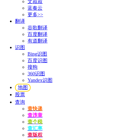
文叔叔
蓝奏云
更多>>
翻译
谷歌翻译
百度翻译
有道翻译
识图
Bing识图
百度识图
搜狗
360识图
Yandex识图
地图
股票
查询
查快递
查违章
查个税
查汇率
查版权