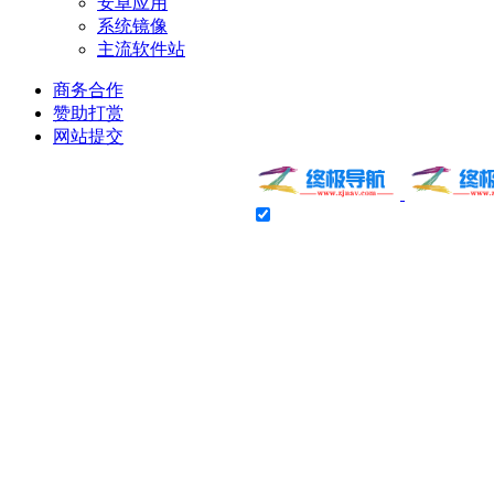
安卓应用
系统镜像
主流软件站
商务合作
赞助打赏
网站提交