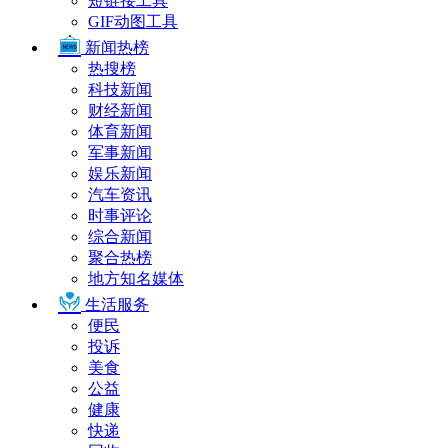
短链接工具
GIF动图工具
新闻热榜
热搜榜
科技新闻
财经新闻
体育新闻
军事新闻
娱乐新闻
汽车资讯
时事评论
综合新闻
聚合热榜
地方知名媒体
生活服务
便民
投诉
美食
公益
健康
快递