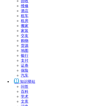
回收
维修
酒店
租车
租房
搬家
家装
交友
购物
货源
地图
银行
支付
证券
保险
汽车
知识驿站
问答
百科
学术
文库