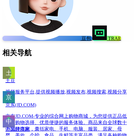
豆包
TRAE
相关导航
土豆
视频服务平台,提供视频播放,视频发布,视频搜索,视频分享
京东(JD.COM)
京东JD.COM-专业的综合网上购物商城，为您提供正品低
价的购物选择、优质便捷的服务体验。商品来自全球数十
万品牌商家，囊括家电、手机、电脑、服装、居家、母
中国经济网
婴、美妆、个护、食品、生鲜等丰富品类，满足各种购物