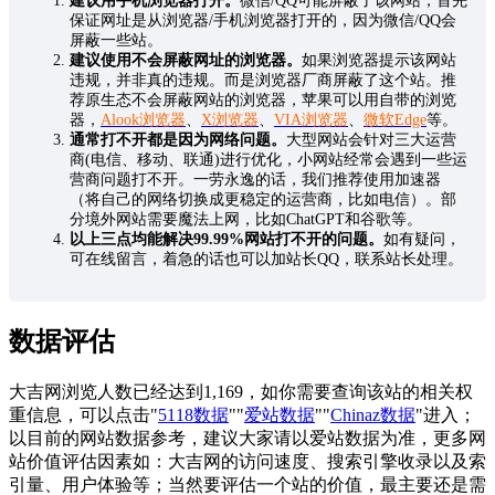
建议用手机浏览器打开。
微信/QQ可能屏蔽了该网站，首先
保证网址是从浏览器/手机浏览器打开的，因为微信/QQ会
屏蔽一些站。
建议使用不会屏蔽网址的浏览器。
如果浏览器提示该网站
违规，并非真的违规。而是浏览器厂商屏蔽了这个站。推
荐原生态不会屏蔽网站的浏览器，苹果可以用自带的浏览
器，
Alook浏览器
、
X浏览器
、
VIA浏览器
、
微软Edge
等。
通常打不开都是因为网络问题。
大型网站会针对三大运营
商(电信、移动、联通)进行优化，小网站经常会遇到一些运
营商问题打不开。一劳永逸的话，我们推荐使用加速器
（将自己的网络切换成更稳定的运营商，比如电信）。部
分境外网站需要魔法上网，比如ChatGPT和谷歌等。
以上三点均能解决99.99%网站打不开的问题。
如有疑问，
可在线留言，着急的话也可以加站长QQ，联系站长处理。
数据评估
大吉网浏览人数已经达到1,169，如你需要查询该站的相关权
重信息，可以点击"
5118数据
""
爱站数据
""
Chinaz数据
"进入；
以目前的网站数据参考，建议大家请以爱站数据为准，更多网
站价值评估因素如：大吉网的访问速度、搜索引擎收录以及索
引量、用户体验等；当然要评估一个站的价值，最主要还是需