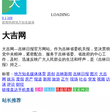
LOADING
0
1,169
新闻热榜
地方知名媒体
大吉网
大吉网—吉林日报官方网站。作为吉林省委机关报，坚决贯彻
党中央精神，紧密配合、服务于吉林省委、省政府的中心工
作，及时、迅速反映广大人民群众的生活和呼声，是《吉林日
报》持之...
标签：
地方知名媒体
体育
原创
吉林新闻
吉林日报
图片
大吉
网
娱乐
度假
房产
报道
新闻
旅游
正午
现场
社会
突发
视频
访
谈
评论
财经
链接直达
手机查看
豆包
TRAE
终极驿站
搜索神器
站长推荐