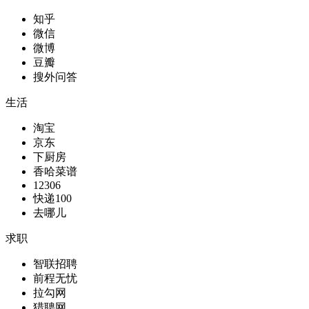
知乎
微信
微博
豆瓣
搜外问答
生活
淘宝
京东
下厨房
香哈菜谱
12306
快递100
去哪儿
求职
智联招聘
前程无忧
拉勾网
猎聘网