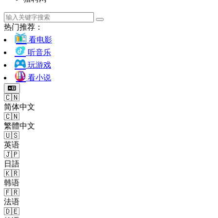
热门推荐：
看电影
听音乐
玩游戏
看小说
🇨🇳
简体中文
🇨🇳
繁體中文
🇺🇸
英语
🇯🇵
日語
🇰🇷
韩语
🇫🇷
法语
🇩🇪