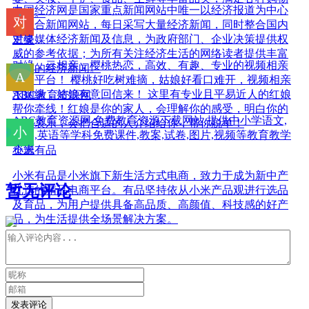
中国经济网是国家重点新闻网站中唯一以经济报道为中心
需求。
的综合新闻网站，每日采写大量经济新闻，同时整合国内
主要媒体经济新闻及信息，为政府部门、企业决策提供权
对缘
威的参考依据；为所有关注经济生活的网络读者提供丰富
对缘，云相亲，樱桃热恋，高效、有趣、专业的视频相亲
及时的经济新闻。
恋爱平台！ 樱桃好吃树难摘，姑娘好看口难开，视频相亲
求姻缘，姑娘有意回信来！ 这里有专业且平易近人的红娘
ABC教育资源网
帮你牵线！红娘是你的家人，会理解你的感受，明白你的
ABC教育资源网,免费教育资源下载网站,提供中小学语文,
喜怒哀乐，会把合适的人介绍给你，帮你脱单！
数学,英语等学科免费课件,教案,试卷,图片,视频等教育教学
资源
小米有品
小米有品是小米旗下新生活方式电商，致力于成为新中产
暂无评论
优选的精品电商平台。有品坚持依从小米产品观进行选品
及育品，为用户提供具备高品质、高颜值、科技感的好产
品，为生活提供全场景解决方案。
发表评论